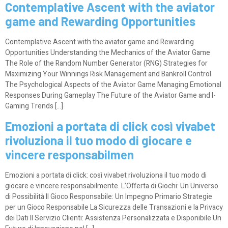
Contemplative Ascent with the aviator
game and Rewarding Opportunities
Contemplative Ascent with the aviator game and Rewarding
Opportunities Understanding the Mechanics of the Aviator Game
The Role of the Random Number Generator (RNG) Strategies for
Maximizing Your Winnings Risk Management and Bankroll Control
The Psychological Aspects of the Aviator Game Managing Emotional
Responses During Gameplay The Future of the Aviator Game and I-
Gaming Trends […]
Emozioni a portata di click così vivabet
rivoluziona il tuo modo di giocare e
vincere responsabilmen
Emozioni a portata di click: così vivabet rivoluziona il tuo modo di
giocare e vincere responsabilmente. L’Offerta di Giochi: Un Universo
di Possibilità Il Gioco Responsabile: Un Impegno Primario Strategie
per un Gioco Responsabile La Sicurezza delle Transazioni e la Privacy
dei Dati Il Servizio Clienti: Assistenza Personalizzata e Disponibile Un