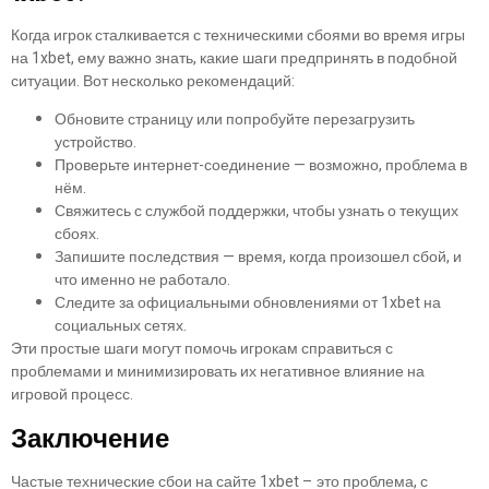
Когда игрок сталкивается с техническими сбоями во время игры
на 1xbet, ему важно знать, какие шаги предпринять в подобной
ситуации. Вот несколько рекомендаций:
Обновите страницу или попробуйте перезагрузить
устройство.
Проверьте интернет-соединение — возможно, проблема в
нём.
Свяжитесь с службой поддержки, чтобы узнать о текущих
сбоях.
Запишите последствия — время, когда произошел сбой, и
что именно не работало.
Следите за официальными обновлениями от 1xbet на
социальных сетях.
Эти простые шаги могут помочь игрокам справиться с
проблемами и минимизировать их негативное влияние на
игровой процесс.
Заключение
Частые технические сбои на сайте 1xbet – это проблема, с