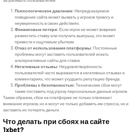
затрагивать пользователей:
Психологическое давление:
Непредсказуемое
поведение сайта может вызвать у игроков тревогу и
неуверенность в своих действиях.
Финансовые потери:
Если игрок не может вовремя
разместить ставку или получить выигрыш, это может
привести к ощутимым убыткам.
Отказ от использования платформы:
Постоянные
проблемы могут заставить пользователей искать
альтернативные сайты для ставок.
Негативные отзывы:
Неудовлетворённость
пользователей часто выражается в негативных отзывах и
комментариях, что может ухудшить репутацию бренда.
Проблемы с безопасностью:
Технические сбои могут
также поставить под угрозу персональные данные игроков.
Таким образом, сбои на платформе не только отвлекают
внимание игроков, но и могут не только добавить им стресса, но и
заставить их потерять деньги.
Что делать при сбоях на сайте
1xbet?