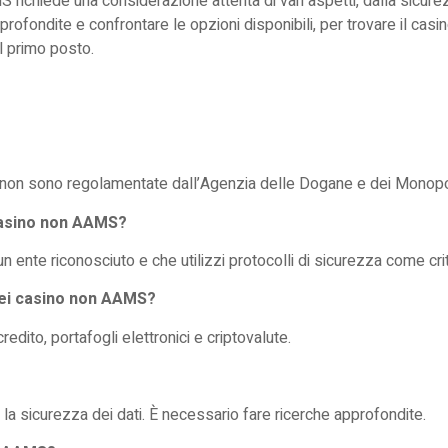
S richiede una considerazione attenta di vari aspetti, dalla sicure
pprofondite e confrontare le opzioni disponibili, per trovare il cas
l primo posto.
on sono regolamentate dall’Agenzia delle Dogane e dei Monopoli 
casino non AAMS?
n ente riconosciuto e che utilizzi protocolli di sicurezza come crit
 nei casino non AAMS?
redito, portafogli elettronici e criptovalute.
la sicurezza dei dati. È necessario fare ricerche approfondite.