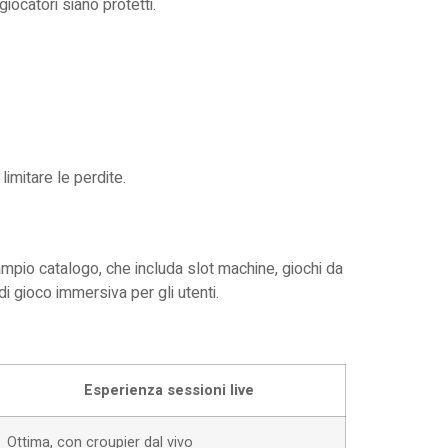
ocatori siano protetti.
imitare le perdite.
ampio catalogo, che includa slot machine, giochi da
i gioco immersiva per gli utenti.
Esperienza sessioni live
Ottima, con croupier dal vivo