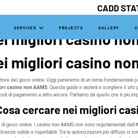
CADD STA
SERVICES
PROJECTS
GALLERY
C
i migliori casino n
i migliori casino n
ttore del gioco online. Oggi parleremo di un tema fondamentale pe
iori casino non AAMS
. Questa guida vi aiuterà a scegliere il sito
etodi di pagamento e altro ancora. Partiamo da quello che è più impo
Cosa cercare nei migliori c
 di gioco online. I casino non AAMS non sono regolamentati dall’A
icenze valide e rispettabili. Tra le autorizzazioni più diffuse ci s