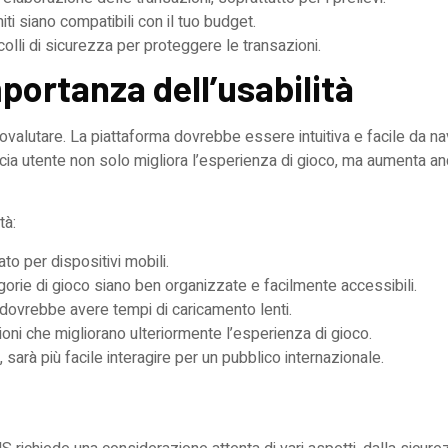
miti siano compatibili con il tuo budget.
ocolli di sicurezza per proteggere le transazioni.
portanza dell’usabilità
tovalutare. La piattaforma dovrebbe essere intuitiva e facile da na
ccia utente non solo migliora l’esperienza di gioco, ma aumenta an
tà:
to per dispositivi mobili.
egorie di gioco siano ben organizzate e facilmente accessibili.
dovrebbe avere tempi di caricamento lenti.
oni che migliorano ulteriormente l’esperienza di gioco.
e, sarà più facile interagire per un pubblico internazionale.