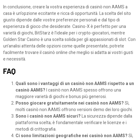
In conclusione, creare la vostra esperienza di casinò non AAMS a
casa è un’opzione eccitante e ricca di opportunità. La scelta del sito
giusto dipende dalle vostre preferenze personali e dal tipo di
esperienza di gioco che desiderate. Casino-X è perfetto per una
varietà di giochi, BitStarz è l’ideale per i crypto-giocatori, mentre
Golden Star Casino è una scelta solida per gli appassionati di slot. Con
un’analisi attenta delle opzioni come quelle presentate, potrete
facilmente trovare il casinò online che meglio si adatta ai vostri gusti
e necessità.
FAQ
Quali sono i vantaggi di un casinò non AAMS rispetto a un
casinò AAMS?
I casinò non AAMS spesso offrono una
maggiore varietà di giochi e bonus più generosi.
Posso giocare gratuitamente nei casinò non AAMS?
Sì,
molti casinò non AAMS offrono versioni demo dei loro giochi.
Sono i casinò non AAMS sicuri?
La sicurezza dipende dalla
piattaforma scelta; è fondamentale verificare le licenze e i
metodi di crittografia.
Ci sono limitazioni geografiche nei casinò non AAMS?
Sì,