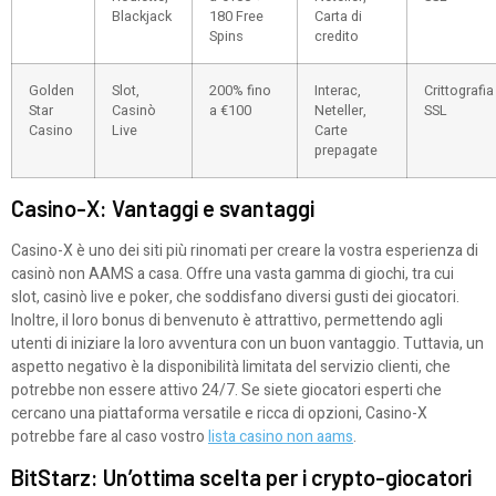
Blackjack
180 Free
Carta di
Spins
credito
Golden
Slot,
200% fino
Interac,
Crittografia
Star
Casinò
a €100
Neteller,
SSL
Casino
Live
Carte
prepagate
Casino-X: Vantaggi e svantaggi
Casino-X è uno dei siti più rinomati per creare la vostra esperienza di
casinò non AAMS a casa. Offre una vasta gamma di giochi, tra cui
slot, casinò live e poker, che soddisfano diversi gusti dei giocatori.
Inoltre, il loro bonus di benvenuto è attrattivo, permettendo agli
utenti di iniziare la loro avventura con un buon vantaggio. Tuttavia, un
aspetto negativo è la disponibilità limitata del servizio clienti, che
potrebbe non essere attivo 24/7. Se siete giocatori esperti che
cercano una piattaforma versatile e ricca di opzioni, Casino-X
potrebbe fare al caso vostro
lista casino non aams
.
BitStarz: Un’ottima scelta per i crypto-giocatori