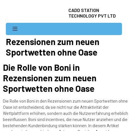
CADD STATION
TECHNOLOGY PVT LTD
Die Rolle von Boni in
Rezensionen zum neuen
Sportwetten ohne Oase
Die Rolle von Boni in
Rezensionen zum neuen
Sportwetten ohne Oase
Die Rolle von Boni in den Rezensionen zum neuen Sportwetten ohne
Oase ist entscheidend, da sie nicht nur die Attraktivität der
Wettplattform erhöhen, sondern auch die Nutzererfahrung erheblich
beeinflussen. Boni sind incentives, die neue Nutzer anziehen und die
bestehenden Kundenbindung stärken können. In diesem Artikel