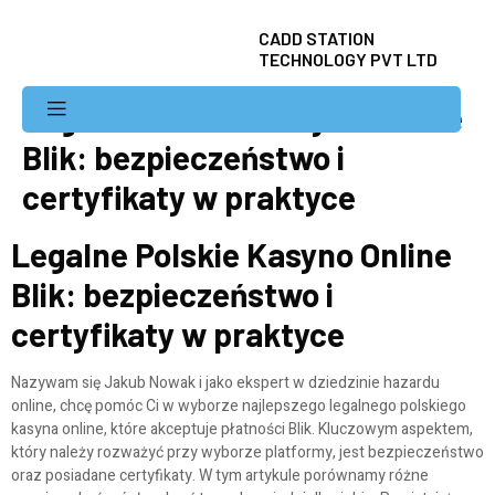
CADD STATION
TECHNOLOGY PVT LTD
Legalne Polskie Kasyno Online
Blik: bezpieczeństwo i
certyfikaty w praktyce
Legalne Polskie Kasyno Online
Blik: bezpieczeństwo i
certyfikaty w praktyce
Nazywam się Jakub Nowak i jako ekspert w dziedzinie hazardu
online, chcę pomóc Ci w wyborze najlepszego legalnego polskiego
kasyna online, które akceptuje płatności Blik. Kluczowym aspektem,
który należy rozważyć przy wyborze platformy, jest bezpieczeństwo
oraz posiadane certyfikaty. W tym artykule porównamy różne