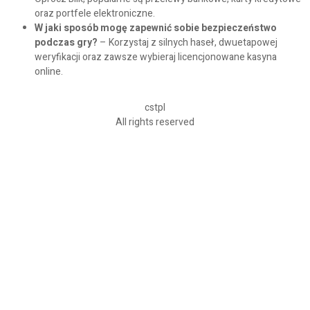
oraz portfele elektroniczne.
W jaki sposób mogę zapewnić sobie bezpieczeństwo
podczas gry?
– Korzystaj z silnych haseł, dwuetapowej
weryfikacji oraz zawsze wybieraj licencjonowane kasyna
online.
cstpl
All rights reserved