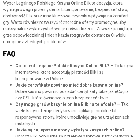
Wybór Legalnego Polskiego Kasyna Online Blik to decyzja, która
wymaga uwagi i przemyślenia. Licencjonowanie, bezpieczeństwo,
dostępność Blik oraz inne kluczowe czynniki wpływają na komfort
gry. Warto również rozważyć różnorodne oferty promocyjne, aby
maksymalnie wykorzystać swoje doświadczenie. Zawsze pamiętaj o
grze odpowiedzialnej i niech każda rozgrywka dostarcza Ci wielu
emocji bez zbędnych problemów.
FAQ
Co to jest Legalne Polskie Kasyno Online Blik?
– To kasyna
internetowe, które akceptują płatności Blik i są
licencjonowane w Polsce.
Jakie certyfikaty powinno mieć dobre kasyno online?
–
Dobre kasyno powinno posiadać certyfikaty takie jak eCogra
czy SSL, które świadczą o jego bezpieczeństwie.
Czy mogę grać w kasynie online Blik na telefonie?
– Tak,
wiele kasyn oferuje dedykowane aplikacje mobilne lub
responsywne strony, które umożliwiają grę na urządzeniach
mobilnych.
Jakie są najlepsze metody wpłaty w kasynach online?
–
Oprócz Blik, popularne są przelewy bankowe, karty kredytowe