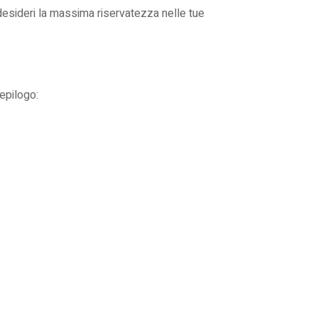
desideri la massima riservatezza nelle tue
iepilogo: