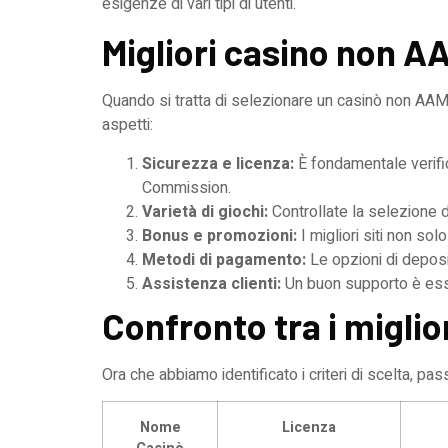
esigenze di vari tipi di utenti.
Migliori casino non AA
Quando si tratta di selezionare un casinò non AAMS
aspetti:
Sicurezza e licenza:
È fondamentale verific
Commission.
Varietà di giochi:
Controllate la selezione di
Bonus e promozioni:
I migliori siti non s
Metodi di pagamento:
Le opzioni di deposi
Assistenza clienti:
Un buon supporto è essen
Confronto tra i migli
Ora che abbiamo identificato i criteri di scelta, p
Nome
Licenza