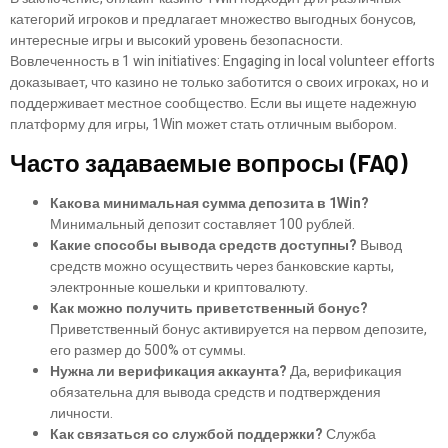
категорий игроков и предлагает множество выгодных бонусов,
интересные игры и высокий уровень безопасности.
Вовлеченность в 1 win initiatives: Engaging in local volunteer efforts
доказывает, что казино не только заботится о своих игроках, но и
поддерживает местное сообщество. Если вы ищете надежную
платформу для игры, 1Win может стать отличным выбором.
Часто задаваемые вопросы (FAQ)
Какова минимальная сумма депозита в 1Win?
Минимальный депозит составляет 100 рублей.
Какие способы вывода средств доступны?
Вывод
средств можно осуществить через банковские карты,
электронные кошельки и криптовалюту.
Как можно получить приветственный бонус?
Приветственный бонус активируется на первом депозите,
его размер до 500% от суммы.
Нужна ли верификация аккаунта?
Да, верификация
обязательна для вывода средств и подтверждения
личности.
Как связаться со службой поддержки?
Служба