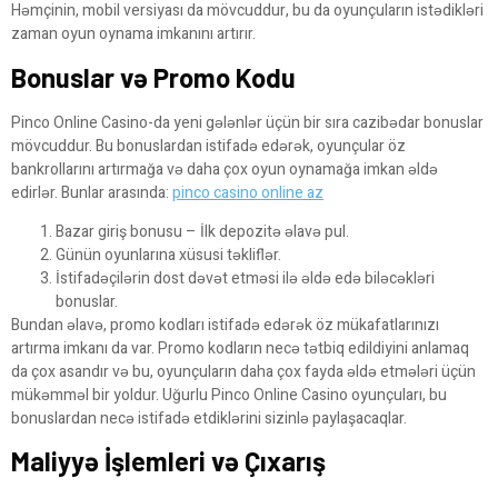
Həmçinin, mobil versiyası da mövcuddur, bu da oyunçuların istədikləri
zaman oyun oynama imkanını artırır.
Bonuslar və Promo Kodu
Pinco Online Casino-da yeni gələnlər üçün bir sıra cazibədar bonuslar
mövcuddur. Bu bonuslardan istifadə edərək, oyunçular öz
bankrollarını artırmağa və daha çox oyun oynamağa imkan əldə
edirlər. Bunlar arasında:
pinco casino online az
Bazar giriş bonusu – İlk depozitə əlavə pul.
Günün oyunlarına xüsusi təkliflər.
İstifadəçilərin dost dəvət etməsi ilə əldə edə biləcəkləri
bonuslar.
Bundan əlavə, promo kodları istifadə edərək öz mükafatlarınızı
artırma imkanı da var. Promo kodların necə tətbiq edildiyini anlamaq
da çox asandır və bu, oyunçuların daha çox fayda əldə etmələri üçün
mükəmməl bir yoldur. Uğurlu Pinco Online Casino oyunçuları, bu
bonuslardan necə istifadə etdiklərini sizinlə paylaşacaqlar.
Maliyyə İşlemleri və Çıxarış