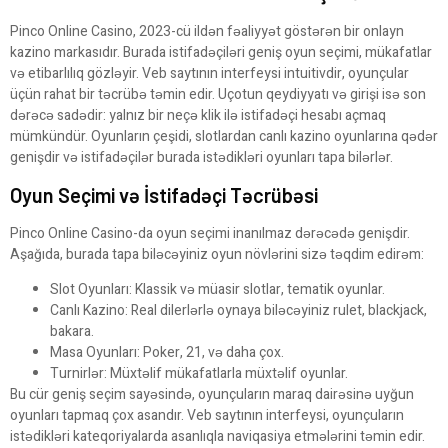
Pinco Online Casino, 2023-cü ildən fəaliyyət göstərən bir onlayn
kazino markasıdır. Burada istifadəçiləri geniş oyun seçimi, mükafatlar
və etibarlılıq gözləyir. Veb saytının interfeysi intuitivdir, oyunçular
üçün rahat bir təcrübə təmin edir. Uçotun qeydiyyatı və girişi isə son
dərəcə sadədir: yalnız bir neçə klik ilə istifadəçi hesabı açmaq
mümkündür. Oyunların çeşidi, slotlardan canlı kazino oyunlarına qədər
genişdir və istifadəçilər burada istədikləri oyunları tapa bilərlər.
Oyun Seçimi və İstifadəçi Təcrübəsi
Pinco Online Casino-da oyun seçimi inanılmaz dərəcədə genişdir.
Aşağıda, burada tapa biləcəyiniz oyun növlərini sizə təqdim edirəm:
Slot Oyunları: Klassik və müasir slotlar, tematik oyunlar.
Canlı Kazino: Real dilerlərlə oynaya biləcəyiniz rulet, blackjack,
bakara.
Masa Oyunları: Poker, 21, və daha çox.
Turnirlər: Müxtəlif mükafatlarla müxtəlif oyunlar.
Bu cür geniş seçim sayəsində, oyunçuların maraq dairəsinə uyğun
oyunları tapmaq çox asandır. Veb saytının interfeysi, oyunçuların
istədikləri kateqoriyalarda asanlıqla naviqasiya etmələrini təmin edir.